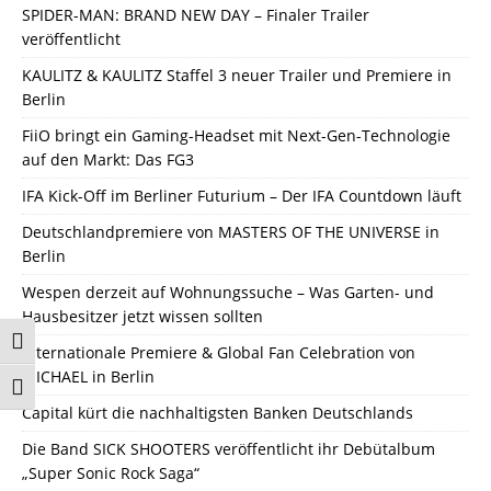
SPIDER-MAN: BRAND NEW DAY – Finaler Trailer
veröffentlicht
KAULITZ & KAULITZ Staffel 3 neuer Trailer und Premiere in
Berlin
FiiO bringt ein Gaming-Headset mit Next-Gen-Technologie
auf den Markt: Das FG3
IFA Kick-Off im Berliner Futurium – Der IFA Countdown läuft
Deutschlandpremiere von MASTERS OF THE UNIVERSE in
Berlin
Wespen derzeit auf Wohnungssuche – Was Garten- und
Hausbesitzer jetzt wissen sollten
Umschalten auf hohe Kontraste
Internationale Premiere & Global Fan Celebration von
MICHAEL in Berlin
Schrift vergrößern
Capital kürt die nachhaltigsten Banken Deutschlands
Die Band SICK SHOOTERS veröffentlicht ihr Debütalbum
„Super Sonic Rock Saga“