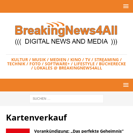
KULTUR / MUSIK / MEDIEN / KINO / TV / STREAMING /
TECHNIK / FOTO / SOFTWARE+ / LIFESTYLE / BÜCHERECKE
/ LOKALES @ BREAKINGNEWS4ALL
Kartenverkauf
Vorankündigung: „Das perfekte Geheimnis“