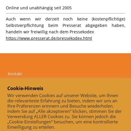
Online und unabhängig seit 2005
Auch wenn wir derzeit noch keine (kostenpflichtige)
Selbstverpflichtung beim Presserat abgegeben haben,
handeln wir freiwillig nach dem Pressekodex
https://www.presserat.de/pressekodex.html
-
Kontakt
-
Mediadaten
-
Datenschutz
Cookie-Hinweis
-
Impressum
Wir verwenden Cookies auf unserer Website, um Ihnen
die relevanteste Erfahrung zu bieten, indem wir uns an
Online und unabhängig seit 2005
Ihre Präferenzen erinnern und Besuche wiederholen.
Indem Sie auf „Alle akzeptieren“ klicken, stimmen Sie der
Auch, wenn wir derzeit noch keine (kostenpflichtige)
Verwendung ALLER Cookies zu. Sie können jedoch die
Selbstverpflichtung beim Presserat abgegeben haben, handeln wir
„Cookie-Einstellungen“ besuchen, um eine kontrollierte
freiwillig nach dem Pressekodex
Einwilligung zu erteilen.
https://www.presserat.de/pressekodex.html