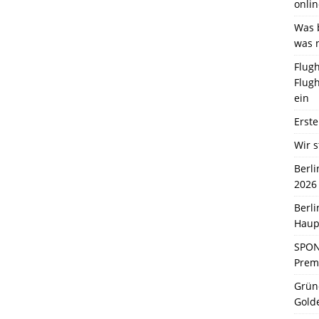
onlin
Was b
was 
Flugh
Flugh
ein
Erste
Wir s
Berl
2026
Berl
Haup
SPON
Premi
Grün
Gold