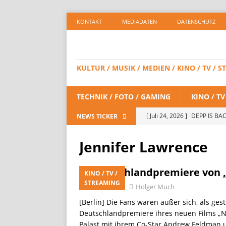
KONTAKT
MEDIADATEN
DATENSCHUTZ
KULTUR / MUSIK / MEDIEN / KINO / TV /
TECHNIK / FOTO / GAMING
KINO / T
[ Juli 24, 2026 ]
DEPP IS BAC
NEWS TICKER
/ STREAMING
Jennifer Lawrence
[ Juli 23, 2026 ]
SPIDER-MAN:
STREAMING
Deutschlandpremiere von „
KINO / TV /
STREAMING
[ Juli 8, 2026 ]
KAULITZ & KAU
Juni 16, 2023
Holger Much
[Berlin] Die Fans waren außer sich, als ges
STREAMING
Deutschlandpremiere ihres neuen Films „
[ Juli 8, 2026 ]
FiiO bringt 
Palast mit ihrem Co-Star Andrew Feldman