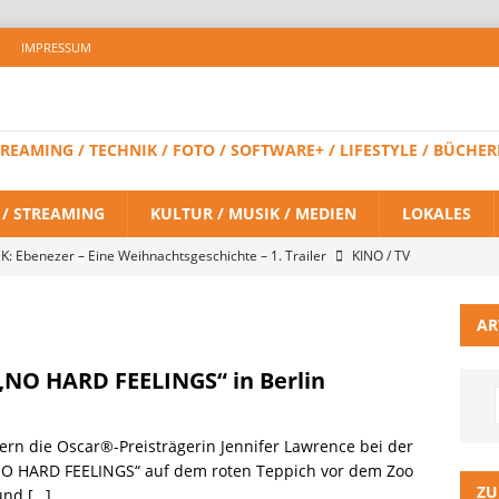
IMPRESSUM
 STREAMING / TECHNIK / FOTO / SOFTWARE+ / LIFESTYLE / BÜC
V / STREAMING
KULTUR / MUSIK / MEDIEN
LOKALES
K: Ebenezer – Eine Weihnachtsgeschichte – 1. Trailer
KINO / TV
AR
 BRAND NEW DAY – Finaler Trailer veröffentlicht
KINO / TV /
NO HARD FEELINGS“ in Berlin
LITZ Staffel 3 neuer Trailer und Premiere in Berlin
KINO / TV /
tern die Oscar®-Preisträgerin Jennifer Lawrence bei der
NO HARD FEELINGS“ auf dem roten Teppich vor dem Zoo
ein Gaming-Headset mit Next-Gen-Technologie auf den Markt: Das
ZU
 und
[…]