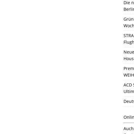
Die 
Berli
Grün
Woch
STRA
Flug
Neue 
Hous
Prem
WEIH
ACD 
Ultim
Deut
Onli
Auc