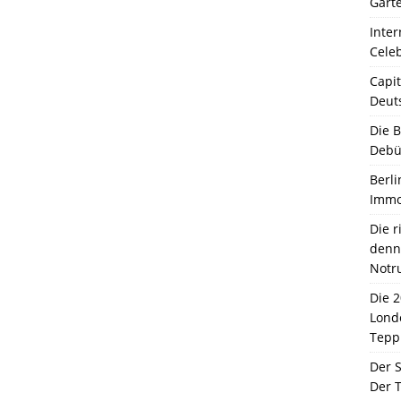
Garte
Inter
Celeb
Capit
Deut
Die 
Debü
Berli
Immo
Die 
denn 
Notr
Die 
Lond
Tepp
Der 
Der T