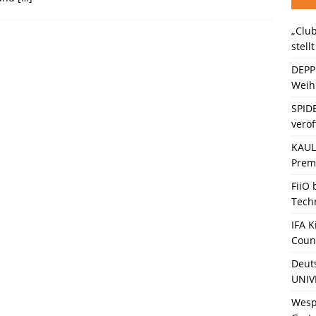
„Club
ten Bänder – Die neue Generation“ stellt sich vor
KINO / TV /
stell
DEPP
Weihn
SPID
veröf
KAULI
Premi
FiiO
Tech
IFA K
Coun
Deut
UNIV
Wesp