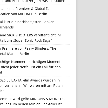
n- und Hausbesitzer jetzt wissen sollten
nationale Premiere & Global Fan
ration von MICHAEL in Berlin
al kürt die nachhaltigsten Banken
schlands
Band SICK SHOOTERS veröffentlicht ihr
talbum „Super Sonic Rock Saga“
n Premiere von Peaky Blinders: The
rtal Man in Berlin
richtige Nummer im richtigen Moment,
nicht jeder Notfall ist ein Fall für den
uf
2026 EE BAFTA Film Awards wurden in
on verliehen – Wir waren mit am Roten
ich
Sommer wird gelb: MINIONS & MONSTER –
railer zum neuen Minion Spektakel ist