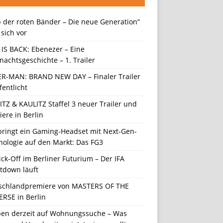
 der roten Bänder – Die neue Generation“
t sich vor
 IS BACK: Ebenezer – Eine
achtsgeschichte – 1. Trailer
ER-MAN: BRAND NEW DAY – Finaler Trailer
fentlicht
TZ & KAULITZ Staffel 3 neuer Trailer und
ere in Berlin
 bringt ein Gaming-Headset mit Next-Gen-
nologie auf den Markt: Das FG3
ick-Off im Berliner Futurium – Der IFA
tdown läuft
schlandpremiere von MASTERS OF THE
ERSE in Berlin
en derzeit auf Wohnungssuche – Was