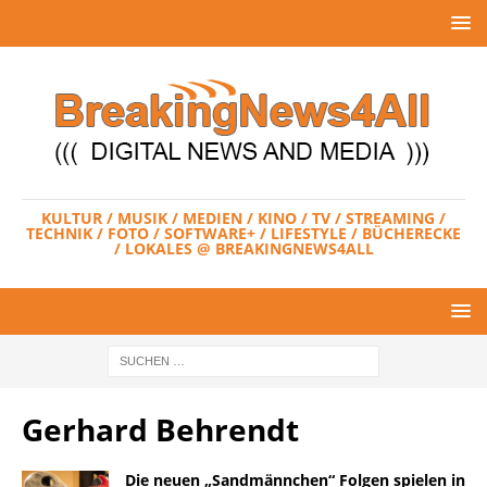
KULTUR / MUSIK / MEDIEN / KINO / TV / STREAMING /
TECHNIK / FOTO / SOFTWARE+ / LIFESTYLE / BÜCHERECKE
/ LOKALES @ BREAKINGNEWS4ALL
Gerhard Behrendt
Die neuen „Sandmännchen“ Folgen spielen in