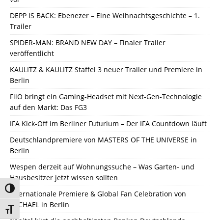
DEPP IS BACK: Ebenezer – Eine Weihnachtsgeschichte – 1.
Trailer
SPIDER-MAN: BRAND NEW DAY – Finaler Trailer
veröffentlicht
KAULITZ & KAULITZ Staffel 3 neuer Trailer und Premiere in
Berlin
FiiO bringt ein Gaming-Headset mit Next-Gen-Technologie
auf den Markt: Das FG3
IFA Kick-Off im Berliner Futurium – Der IFA Countdown läuft
Deutschlandpremiere von MASTERS OF THE UNIVERSE in
Berlin
Wespen derzeit auf Wohnungssuche – Was Garten- und
Hausbesitzer jetzt wissen sollten
Umschalten auf hohe Kontraste
Internationale Premiere & Global Fan Celebration von
MICHAEL in Berlin
Schrift vergrößern