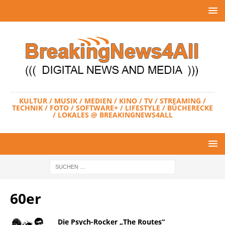
KULTUR / MUSIK / MEDIEN / KINO / TV / STREAMING /
TECHNIK / FOTO / SOFTWARE+ / LIFESTYLE / BÜCHERECKE
/ LOKALES @ BREAKINGNEWS4ALL
60er
Die Psych-Rocker „The Routes“