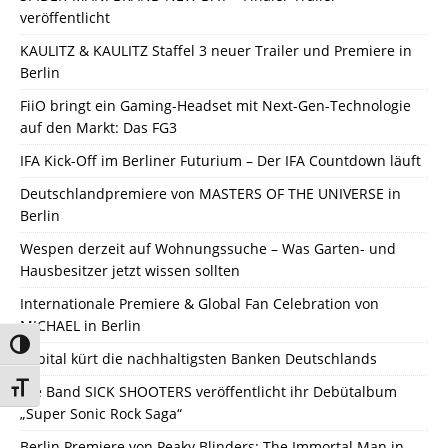
veröffentlicht
KAULITZ & KAULITZ Staffel 3 neuer Trailer und Premiere in
Berlin
FiiO bringt ein Gaming-Headset mit Next-Gen-Technologie
auf den Markt: Das FG3
IFA Kick-Off im Berliner Futurium – Der IFA Countdown läuft
Deutschlandpremiere von MASTERS OF THE UNIVERSE in
Berlin
Wespen derzeit auf Wohnungssuche – Was Garten- und
Hausbesitzer jetzt wissen sollten
Internationale Premiere & Global Fan Celebration von
MICHAEL in Berlin
Umschalten auf hohe Kontraste
Capital kürt die nachhaltigsten Banken Deutschlands
Schrift vergrößern
Die Band SICK SHOOTERS veröffentlicht ihr Debütalbum
„Super Sonic Rock Saga“
Berlin Premiere von Peaky Blinders: The Immortal Man in