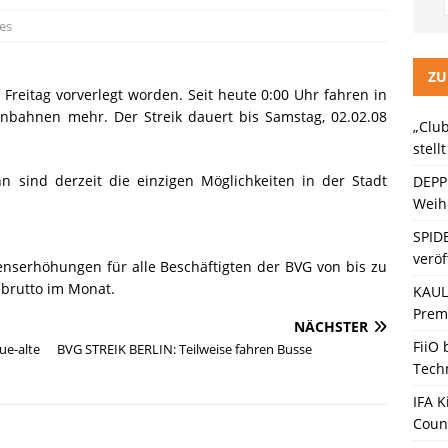
LITZ Staffel 3 neuer Trailer und Premiere in Berlin
KINO / TV /
es
ein Gaming-Headset mit Next-Gen-Technologie auf den Markt: Das
ZU
 Freitag vorverlegt worden. Seit heute 0:00 Uhr fahren in
enbahnen mehr. Der Streik dauert bis Samstag, 02.02.08
„Club
ten Bänder – Die neue Generation“ stellt sich vor
KINO / TV /
stell
n sind derzeit die einzigen Möglichkeiten in der Stadt
DEPP
Weihn
SPID
veröf
enserhöhungen für alle Beschäftigten der BVG von bis zu
 brutto im Monat.
KAULI
Premi
NÄCHSTER
FiiO
e-alte
BVG STREIK BERLIN: Teilweise fahren Busse
Tech
IFA K
Coun