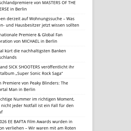
schlandpremiere von MASTERS OF THE
ERSE in Berlin
en derzeit auf Wohnungssuche – Was
n- und Hausbesitzer jetzt wissen sollten
nationale Premiere & Global Fan
ration von MICHAEL in Berlin
al kürt die nachhaltigsten Banken
schlands
Band SICK SHOOTERS veröffentlicht ihr
talbum „Super Sonic Rock Saga“
n Premiere von Peaky Blinders: The
rtal Man in Berlin
richtige Nummer im richtigen Moment,
nicht jeder Notfall ist ein Fall für den
uf
2026 EE BAFTA Film Awards wurden in
on verliehen – Wir waren mit am Roten