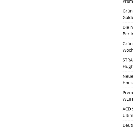
Premi
Grün
Gold
Die 
Berli
Grün
Woch
STRA
Flug
Neue 
Hous
Prem
WEIH
ACD 
Ultim
Deut