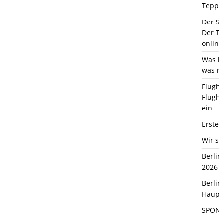
Tepp
Der 
Der T
onlin
Was b
was 
Flugh
Flugh
ein
Erste
Wir s
Berl
2026
Berl
Haup
SPON