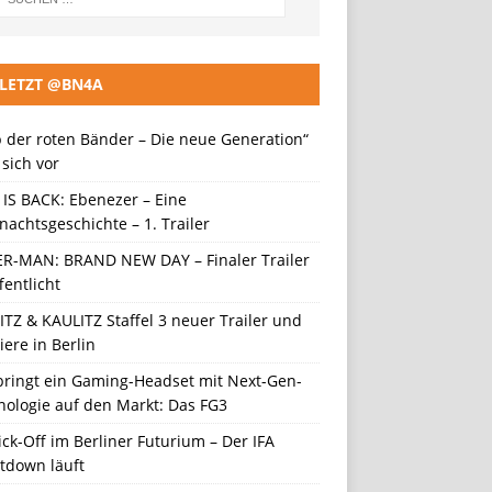
LETZT @BN4A
 der roten Bänder – Die neue Generation“
t sich vor
 IS BACK: Ebenezer – Eine
achtsgeschichte – 1. Trailer
ER-MAN: BRAND NEW DAY – Finaler Trailer
fentlicht
TZ & KAULITZ Staffel 3 neuer Trailer und
ere in Berlin
 bringt ein Gaming-Headset mit Next-Gen-
nologie auf den Markt: Das FG3
ick-Off im Berliner Futurium – Der IFA
tdown läuft