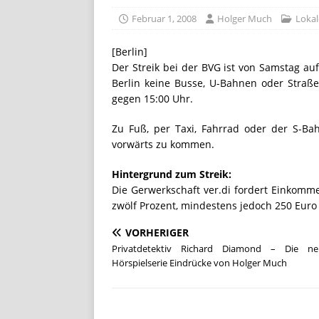
[ Juli 8, 2026 ]
KAULITZ & KAU
Februar 1, 2008
Holger Much
Lokal
STREAMING
[ Juli 8, 2026 ]
FiiO bringt 
[Berlin]
Der Streik bei der BVG ist von Samstag auf
FG3
LIFESTYLE / REISE
Berlin keine Busse, U-Bahnen oder Straß
[ Juli 28, 2026 ]
„Club der ro
gegen 15:00 Uhr.
STREAMING
Zu Fuß, per Taxi, Fahrrad oder der S-Bah
vorwärts zu kommen.
Hintergrund zum Streik:
Die Gerwerkschaft ver.di fordert Einkomm
zwölf Prozent, mindestens jedoch 250 Euro
VORHERIGER
Privatdetektiv Richard Diamond – Die neu
Hörspielserie Eindrücke von Holger Much