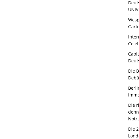
Deut
UNIV
Wesp
Garte
Inter
Celeb
Capit
Deut
Die 
Debü
Berli
Immo
Die 
denn 
Notr
Die 
Lond