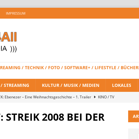
IMPRESSUM
 STREAMING / TECHNIK / FOTO / SOFTWARE+ / LIFESTYLE / BÜC
V / STREAMING
KULTUR / MUSIK / MEDIEN
LOKALES
K: Ebenezer – Eine Weihnachtsgeschichte – 1. Trailer
KINO / TV
 STREIK 2008 BEI DER
AR
 BRAND NEW DAY – Finaler Trailer veröffentlicht
KINO / TV /