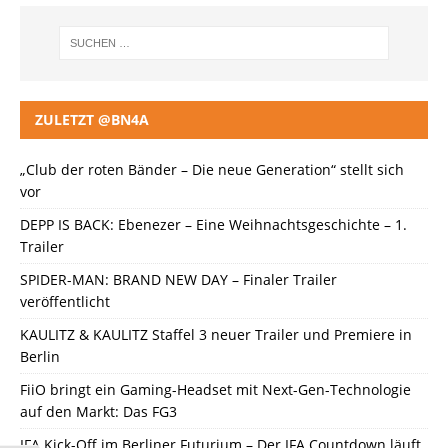
ZULETZT @BN4A
„Club der roten Bänder – Die neue Generation“ stellt sich
vor
DEPP IS BACK: Ebenezer – Eine Weihnachtsgeschichte – 1.
Trailer
SPIDER-MAN: BRAND NEW DAY – Finaler Trailer
veröffentlicht
KAULITZ & KAULITZ Staffel 3 neuer Trailer und Premiere in
Berlin
FiiO bringt ein Gaming-Headset mit Next-Gen-Technologie
auf den Markt: Das FG3
IFA Kick-Off im Berliner Futurium – Der IFA Countdown läuft