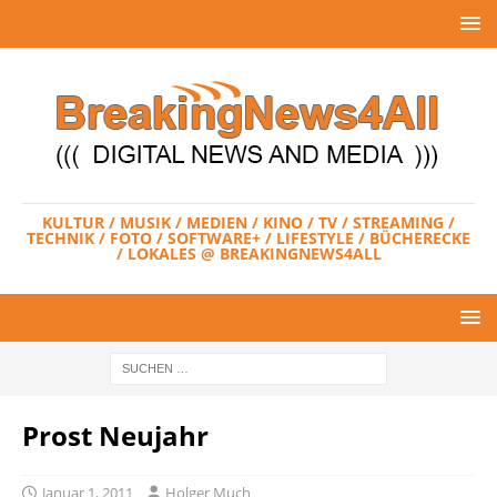
KULTUR / MUSIK / MEDIEN / KINO / TV / STREAMING /
TECHNIK / FOTO / SOFTWARE+ / LIFESTYLE / BÜCHERECKE
/ LOKALES @ BREAKINGNEWS4ALL
Prost Neujahr
Januar 1, 2011
Holger Much