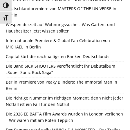
Umschalten auf hohe Kontraste
Deutschlandpremiere von MASTERS OF THE UNIVERSE in
Berlin
Schrift vergrößern
Wespen derzeit auf Wohnungssuche – Was Garten- und
Hausbesitzer jetzt wissen sollten
Internationale Premiere & Global Fan Celebration von
MICHAEL in Berlin
Capital kürt die nachhaltigsten Banken Deutschlands
Die Band SICK SHOOTERS veröffentlicht ihr Debütalbum
„Super Sonic Rock Saga“
Berlin Premiere von Peaky Blinders: The Immortal Man in
Berlin
Die richtige Nummer im richtigen Moment, denn nicht jeder
Notfall ist ein Fall für den Notruf
Die 2026 EE BAFTA Film Awards wurden in London verliehen
– Wir waren mit am Roten Teppich
Der Sommer wird gelb: MINIONS & MONSTER – Der Trailer