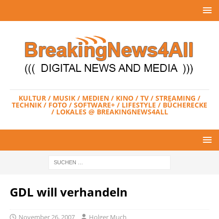
KULTUR / MUSIK / MEDIEN / KINO / TV / STREAMING /
TECHNIK / FOTO / SOFTWARE+ / LIFESTYLE / BÜCHERECKE
/ LOKALES @ BREAKINGNEWS4ALL
GDL will verhandeln
November 26, 2007
Holger Much