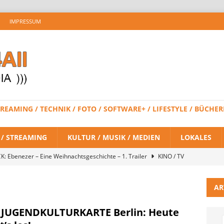
IMPRESSUM
 STREAMING / TECHNIK / FOTO / SOFTWARE+ / LIFESTYLE / BÜC
V / STREAMING
KULTUR / MUSIK / MEDIEN
LOKALES
K: Ebenezer – Eine Weihnachtsgeschichte – 1. Trailer
KINO / TV
AR
 BRAND NEW DAY – Finaler Trailer veröffentlicht
KINO / TV /
 JUGENDKULTURKARTE Berlin: Heute