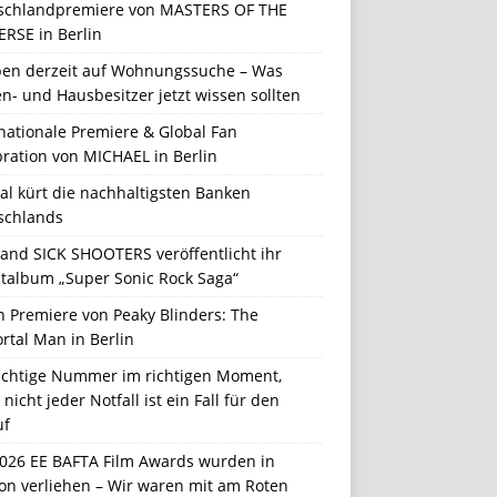
schlandpremiere von MASTERS OF THE
ERSE in Berlin
en derzeit auf Wohnungssuche – Was
n- und Hausbesitzer jetzt wissen sollten
nationale Premiere & Global Fan
ration von MICHAEL in Berlin
al kürt die nachhaltigsten Banken
schlands
Band SICK SHOOTERS veröffentlicht ihr
talbum „Super Sonic Rock Saga“
n Premiere von Peaky Blinders: The
rtal Man in Berlin
richtige Nummer im richtigen Moment,
nicht jeder Notfall ist ein Fall für den
uf
2026 EE BAFTA Film Awards wurden in
on verliehen – Wir waren mit am Roten