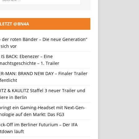
LETZT @BN4A
 der roten Bänder – Die neue Generation“
t sich vor
 IS BACK: Ebenezer – Eine
achtsgeschichte – 1. Trailer
ER-MAN: BRAND NEW DAY – Finaler Trailer
fentlicht
TZ & KAULITZ Staffel 3 neuer Trailer und
ere in Berlin
 bringt ein Gaming-Headset mit Next-Gen-
nologie auf den Markt: Das FG3
ick-Off im Berliner Futurium – Der IFA
tdown läuft