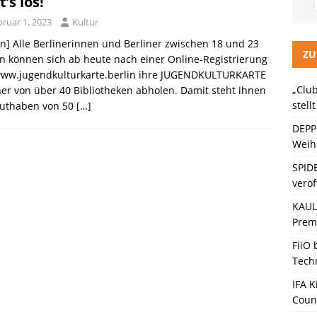
’s los!
LITZ Staffel 3 neuer Trailer und Premiere in Berlin
KINO / TV /
bruar 1, 2023
Kultur
in] Alle Berlinerinnen und Berliner zwischen 18 und 23
ein Gaming-Headset mit Next-Gen-Technologie auf den Markt: Das
ZU
n können sich ab heute nach einer Online-Registrierung
www.jugendkulturkarte.berlin ihre JUGENDKULTURKARTE
„Club
ner von über 40 Bibliotheken abholen. Damit steht ihnen
ten Bänder – Die neue Generation“ stellt sich vor
KINO / TV /
stell
Guthaben von 50
[…]
DEPP
Weihn
SPID
veröf
KAULI
Premi
FiiO
Tech
IFA K
Coun