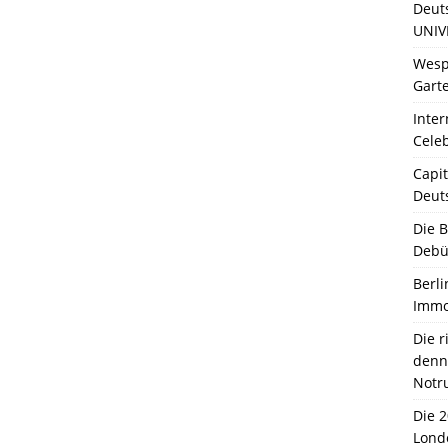
Deut
UNIV
Wesp
Garte
Inter
Celeb
Capit
Deut
Die 
Debü
Berli
Immo
Die 
denn 
Notr
Die 
Lond