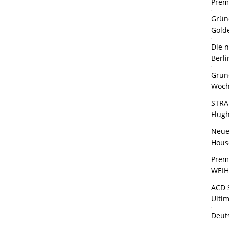
Premi
Grün
Gold
Die 
Berli
Grün
Woch
STRA
Flug
Neue 
Hous
Prem
WEIH
ACD 
Ultim
Deut