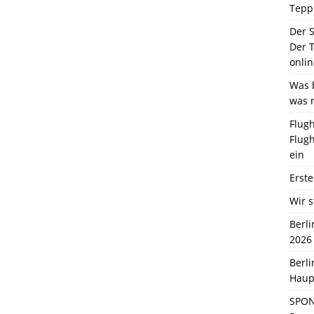
Tepp
Der 
Der T
onlin
Was b
was 
Flugh
Flugh
ein
Erste
Wir s
Berl
2026
Berl
Haup
SPON