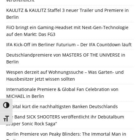
KAULITZ & KAULITZ Staffel 3 neuer Trailer und Premiere in
Berlin
FiiO bringt ein Gaming-Headset mit Next-Gen-Technologie
auf den Markt: Das FG3
IFA Kick-Off im Berliner Futurium – Der IFA Countdown läuft
Deutschlandpremiere von MASTERS OF THE UNIVERSE in
Berlin
Wespen derzeit auf Wohnungssuche – Was Garten- und
Hausbesitzer jetzt wissen sollten
Internationale Premiere & Global Fan Celebration von
MICHAEL in Berlin
Umschalten auf hohe Kontraste
Capital kürt die nachhaltigsten Banken Deutschlands
Die Band SICK SHOOTERS veröffentlicht ihr Debütalbum
Schrift vergrößern
„Super Sonic Rock Saga“
Berlin Premiere von Peaky Blinders: The Immortal Man in