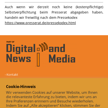
Auch wenn wir derzeit noch keine (kostenpflichtige)
Selbstverpflichtung beim Presserat abgegeben haben,
handeln wir freiwillig nach dem Pressekodex
https://www.presserat.de/pressekodex.html
-
Kontakt
-
Mediadaten
-
Datenschutz
Cookie-Hinweis
-
Impressum
Wir verwenden Cookies auf unserer Website, um Ihnen
die relevanteste Erfahrung zu bieten, indem wir uns an
Online und unabhängig seit 2005
Ihre Präferenzen erinnern und Besuche wiederholen.
Indem Sie auf „Alle akzeptieren“ klicken, stimmen Sie der
Auch, wenn wir derzeit noch keine (kostenpflichtige)