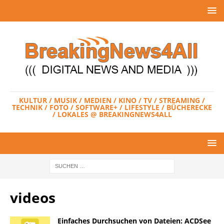
KULTUR / MUSIK / MEDIEN / KINO / TV / STREAMING /
TECHNIK / FOTO / SOFTWARE+ / LIFESTYLE / BÜCHERECKE
/ LOKALES @ BREAKINGNEWS4ALL
videos
Einfaches Durchsuchen von Dateien: ACDSee