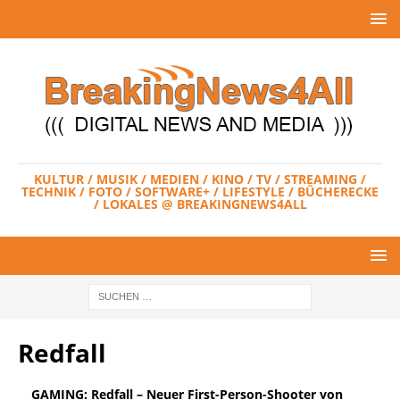
KULTUR / MUSIK / MEDIEN / KINO / TV / STREAMING /
TECHNIK / FOTO / SOFTWARE+ / LIFESTYLE / BÜCHERECKE
/ LOKALES @ BREAKINGNEWS4ALL
Redfall
GAMING: Redfall – Neuer First-Person-Shooter von