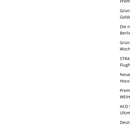
Premi
Grün
Gold
Die 
Berli
Grün
Woch
STRA
Flug
Neue 
Hous
Prem
WEIH
ACD 
Ultim
Deut