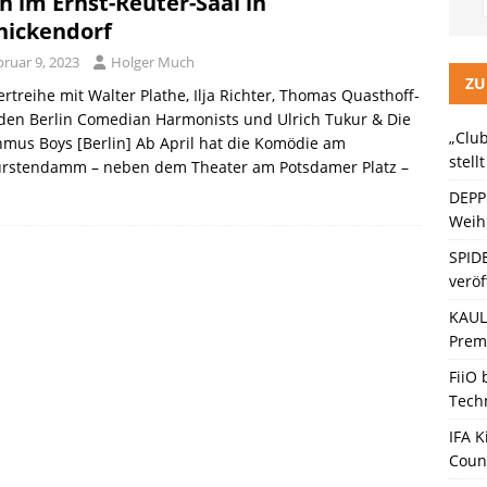
h im Ernst-Reuter-Saal in
LITZ Staffel 3 neuer Trailer und Premiere in Berlin
KINO / TV /
nickendorf
bruar 9, 2023
Holger Much
ein Gaming-Headset mit Next-Gen-Technologie auf den Markt: Das
ZU
rtreihe mit Walter Plathe, Ilja Richter, Thomas Quasthoff-
 den Berlin Comedian Harmonists und Ulrich Tukur & Die
„Club
mus Boys [Berlin] Ab April hat die Komödie am
ten Bänder – Die neue Generation“ stellt sich vor
KINO / TV /
stell
ürstendamm – neben dem Theater am Potsdamer Platz –
DEPP
Weihn
SPID
veröf
KAULI
Premi
FiiO
Tech
IFA K
Coun