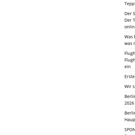
Tepp
Der 
Der T
onlin
Was b
was 
Flugh
Flugh
ein
Erste
Wir s
Berl
2026
Berl
Haup
SPON