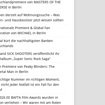
schlandpremiere von MASTERS OF THE
ERSE in Berlin
en derzeit auf Wohnungssuche – Was
n- und Hausbesitzer jetzt wissen sollten
nationale Premiere & Global Fan
ration von MICHAEL in Berlin
al kürt die nachhaltigsten Banken
schlands
Band SICK SHOOTERS veröffentlicht ihr
talbum „Super Sonic Rock Saga“
n Premiere von Peaky Blinders: The
rtal Man in Berlin
richtige Nummer im richtigen Moment,
nicht jeder Notfall ist ein Fall für den
uf
2026 EE BAFTA Film Awards wurden in
on verliehen – Wir waren mit am Roten