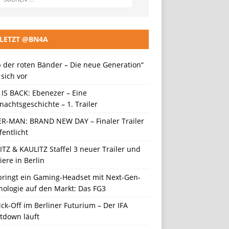
LETZT @BN4A
 der roten Bänder – Die neue Generation“
t sich vor
 IS BACK: Ebenezer – Eine
achtsgeschichte – 1. Trailer
ER-MAN: BRAND NEW DAY – Finaler Trailer
fentlicht
TZ & KAULITZ Staffel 3 neuer Trailer und
ere in Berlin
 bringt ein Gaming-Headset mit Next-Gen-
nologie auf den Markt: Das FG3
ick-Off im Berliner Futurium – Der IFA
tdown läuft