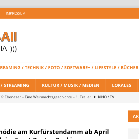
IMPRESSUM
 STREAMING / TECHNIK / FOTO / SOFTWARE+ / LIFESTYLE / BÜC
V / STREAMING
KULTUR / MUSIK / MEDIEN
LOKALES
K: Ebenezer – Eine Weihnachtsgeschichte – 1. Trailer
KINO / TV
AR
 BRAND NEW DAY – Finaler Trailer veröffentlicht
KINO / TV /
ödie am Kurfürstendamm ab April