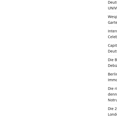
Deut
UNIV
Wesp
Garte
Inter
Celeb
Capit
Deut
Die 
Debü
Berli
Immo
Die 
denn 
Notr
Die 
Lond