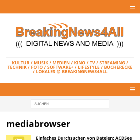
KULTUR / MUSIK / MEDIEN / KINO / TV / STREAMING /
TECHNIK / FOTO / SOFTWARE+ / LIFESTYLE / BÜCHERECKE
/ LOKALES @ BREAKINGNEWS4ALL
mediabrowser
Einfaches Durchsuchen von Dateien: ACDSee