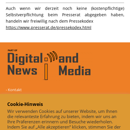
Auch wenn wir derzeit noch keine (kostenpflichtige)
Selbstverpflichtung beim Presserat abgegeben haben,
handeln wir freiwillig nach dem Pressekodex
https://www.presserat.de/pressekodex.html
-
Kontakt
-
Mediadaten
-
Datenschutz
Cookie-Hinweis
-
Impressum
Wir verwenden Cookies auf unserer Website, um Ihnen
die relevanteste Erfahrung zu bieten, indem wir uns an
Online und unabhängig seit 2005
Ihre Präferenzen erinnern und Besuche wiederholen.
Indem Sie auf „Alle akzeptieren“ klicken, stimmen Sie der
Auch, wenn wir derzeit noch keine (kostenpflichtige)