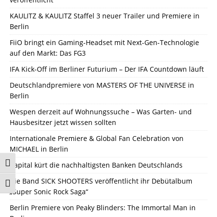
KAULITZ & KAULITZ Staffel 3 neuer Trailer und Premiere in
Berlin
FiiO bringt ein Gaming-Headset mit Next-Gen-Technologie
auf den Markt: Das FG3
IFA Kick-Off im Berliner Futurium – Der IFA Countdown läuft
Deutschlandpremiere von MASTERS OF THE UNIVERSE in
Berlin
Wespen derzeit auf Wohnungssuche – Was Garten- und
Hausbesitzer jetzt wissen sollten
Internationale Premiere & Global Fan Celebration von
MICHAEL in Berlin
Umschalten auf hohe Kontraste
Capital kürt die nachhaltigsten Banken Deutschlands
Die Band SICK SHOOTERS veröffentlicht ihr Debütalbum
Schrift vergrößern
„Super Sonic Rock Saga“
Berlin Premiere von Peaky Blinders: The Immortal Man in