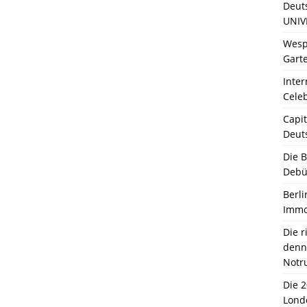
Deut
UNIV
Wesp
Garte
Inter
Celeb
Capit
Deut
Die 
Debü
Berli
Immo
Die 
denn 
Notr
Die 
Lond