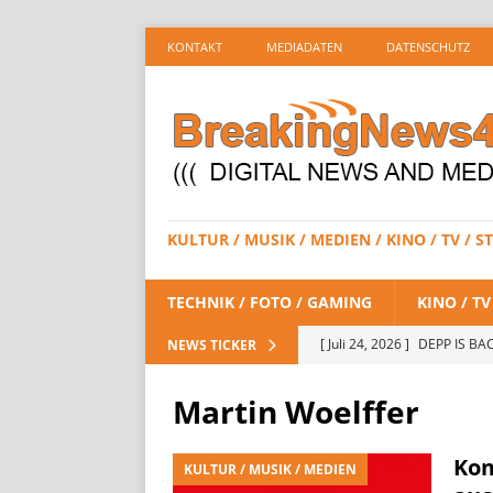
KONTAKT
MEDIADATEN
DATENSCHUTZ
KULTUR / MUSIK / MEDIEN / KINO / TV /
TECHNIK / FOTO / GAMING
KINO / T
[ Juli 24, 2026 ]
DEPP IS BAC
NEWS TICKER
/ STREAMING
Martin Woelffer
[ Juli 23, 2026 ]
SPIDER-MAN:
STREAMING
Kom
KULTUR / MUSIK / MEDIEN