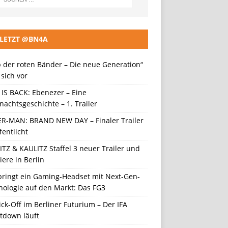
LETZT @BN4A
 der roten Bänder – Die neue Generation“
t sich vor
 IS BACK: Ebenezer – Eine
achtsgeschichte – 1. Trailer
ER-MAN: BRAND NEW DAY – Finaler Trailer
fentlicht
TZ & KAULITZ Staffel 3 neuer Trailer und
ere in Berlin
 bringt ein Gaming-Headset mit Next-Gen-
nologie auf den Markt: Das FG3
ick-Off im Berliner Futurium – Der IFA
tdown läuft