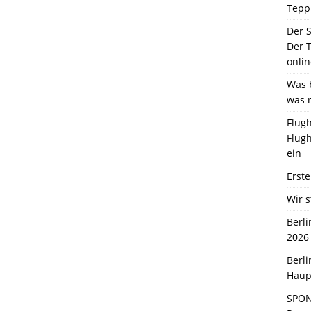
Tepp
Der 
Der T
onlin
Was b
was 
Flugh
Flugh
ein
Erste
Wir s
Berl
2026
Berl
Haup
SPON