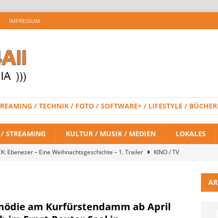
IMPRESSUM
 STREAMING / TECHNIK / FOTO / SOFTWARE+ / LIFESTYLE / BÜC
V / STREAMING
KULTUR / MUSIK / MEDIEN
LOKALES
K: Ebenezer – Eine Weihnachtsgeschichte – 1. Trailer
KINO / TV
AR
 BRAND NEW DAY – Finaler Trailer veröffentlicht
KINO / TV /
ödie am Kurfürstendamm ab April