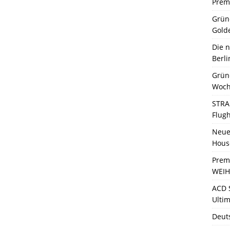
Premi
Grün
Gold
Die 
Berli
Grün
Woch
STRA
Flug
Neue 
Hous
Prem
WEIH
ACD 
Ultim
Deut