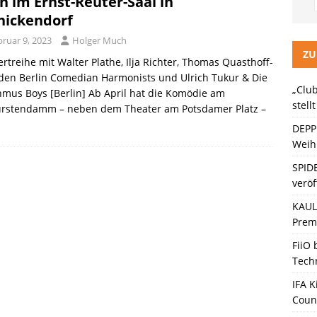
h im Ernst-Reuter-Saal in
LITZ Staffel 3 neuer Trailer und Premiere in Berlin
KINO / TV /
nickendorf
bruar 9, 2023
Holger Much
ein Gaming-Headset mit Next-Gen-Technologie auf den Markt: Das
ZU
rtreihe mit Walter Plathe, Ilja Richter, Thomas Quasthoff-
 den Berlin Comedian Harmonists und Ulrich Tukur & Die
„Club
mus Boys [Berlin] Ab April hat die Komödie am
ten Bänder – Die neue Generation“ stellt sich vor
KINO / TV /
stell
ürstendamm – neben dem Theater am Potsdamer Platz –
DEPP
Weihn
SPID
veröf
KAULI
Premi
FiiO
Tech
IFA K
Coun