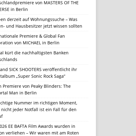
schlandpremiere von MASTERS OF THE
ERSE in Berlin
en derzeit auf Wohnungssuche – Was
n- und Hausbesitzer jetzt wissen sollten
nationale Premiere & Global Fan
ration von MICHAEL in Berlin
al kürt die nachhaltigsten Banken
schlands
Band SICK SHOOTERS veröffentlicht ihr
talbum „Super Sonic Rock Saga“
n Premiere von Peaky Blinders: The
rtal Man in Berlin
richtige Nummer im richtigen Moment,
nicht jeder Notfall ist ein Fall für den
uf
2026 EE BAFTA Film Awards wurden in
on verliehen – Wir waren mit am Roten