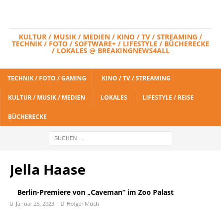
KULTUR / MUSIK / MEDIEN / KINO / TV / STREAMING /
TECHNIK / FOTO / SOFTWARE+ / LIFESTYLE / BÜCHERECKE
/ LOKALES @ BREAKINGNEWS4ALL
TECHNIK / FOTO / GAMING
KINO / TV / STREAMING
KULTUR / MUSIK / MEDIEN
LOKALES
LIFESTYLE / REISE
BÜCHERECKE
Jella Haase
Berlin-Premiere von „Caveman“ im Zoo Palast
Januar 25, 2023
Holger Much