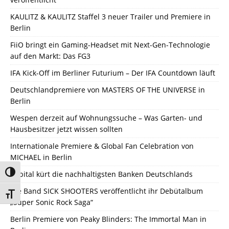
KAULITZ & KAULITZ Staffel 3 neuer Trailer und Premiere in
Berlin
FiiO bringt ein Gaming-Headset mit Next-Gen-Technologie
auf den Markt: Das FG3
IFA Kick-Off im Berliner Futurium – Der IFA Countdown läuft
Deutschlandpremiere von MASTERS OF THE UNIVERSE in
Berlin
Wespen derzeit auf Wohnungssuche – Was Garten- und
Hausbesitzer jetzt wissen sollten
Internationale Premiere & Global Fan Celebration von
MICHAEL in Berlin
Umschalten auf hohe Kontraste
Capital kürt die nachhaltigsten Banken Deutschlands
Die Band SICK SHOOTERS veröffentlicht ihr Debütalbum
Schrift vergrößern
„Super Sonic Rock Saga“
Berlin Premiere von Peaky Blinders: The Immortal Man in