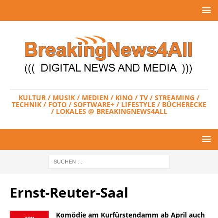
KULTUR / MUSIK / MEDIEN / KINO / TV / STREAMING /
TECHNIK / FOTO / SOFTWARE+ / LIFESTYLE / BÜCHERECKE
/ LOKALES @ BREAKINGNEWS4ALL
Ernst-Reuter-Saal
Komödie am Kurfürstendamm ab April auch