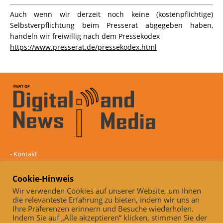
Auch wenn wir derzeit noch keine (kostenpflichtige)
Selbstverpflichtung beim Presserat abgegeben haben,
handeln wir freiwillig nach dem Pressekodex
https://www.presserat.de/pressekodex.html
-
Kontakt
-
Mediadaten
-
Datenschutz
Cookie-Hinweis
-
Impressum
Wir verwenden Cookies auf unserer Website, um Ihnen
die relevanteste Erfahrung zu bieten, indem wir uns an
Online und unabhängig seit 2005
Ihre Präferenzen erinnern und Besuche wiederholen.
Indem Sie auf „Alle akzeptieren“ klicken, stimmen Sie der
Auch, wenn wir derzeit noch keine (kostenpflichtige)