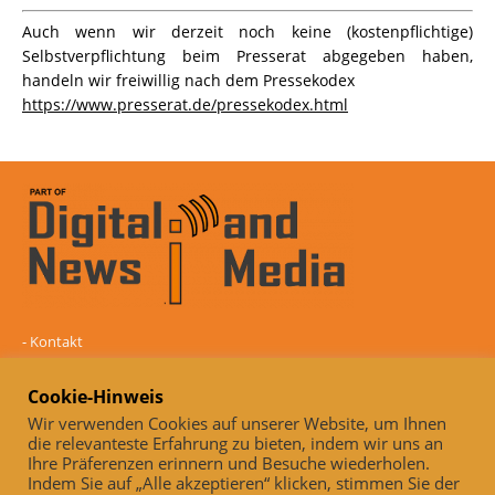
Auch wenn wir derzeit noch keine (kostenpflichtige)
Selbstverpflichtung beim Presserat abgegeben haben,
handeln wir freiwillig nach dem Pressekodex
https://www.presserat.de/pressekodex.html
-
Kontakt
-
Mediadaten
-
Datenschutz
Cookie-Hinweis
-
Impressum
Wir verwenden Cookies auf unserer Website, um Ihnen
die relevanteste Erfahrung zu bieten, indem wir uns an
Online und unabhängig seit 2005
Ihre Präferenzen erinnern und Besuche wiederholen.
Indem Sie auf „Alle akzeptieren“ klicken, stimmen Sie der
Auch, wenn wir derzeit noch keine (kostenpflichtige)