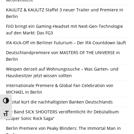
KAULITZ & KAULITZ Staffel 3 neuer Trailer und Premiere in
Berlin
FiiO bringt ein Gaming-Headset mit Next-Gen-Technologie
auf den Markt: Das FG3
IFA Kick-Off im Berliner Futurium – Der IFA Countdown läuft
Deutschlandpremiere von MASTERS OF THE UNIVERSE in
Berlin
Wespen derzeit auf Wohnungssuche – Was Garten- und
Hausbesitzer jetzt wissen sollten
Internationale Premiere & Global Fan Celebration von
MICHAEL in Berlin
Umschalten auf hohe Kontraste
Capital kürt die nachhaltigsten Banken Deutschlands
Die Band SICK SHOOTERS veröffentlicht ihr Debütalbum
Schrift vergrößern
„Super Sonic Rock Saga“
Berlin Premiere von Peaky Blinders: The Immortal Man in