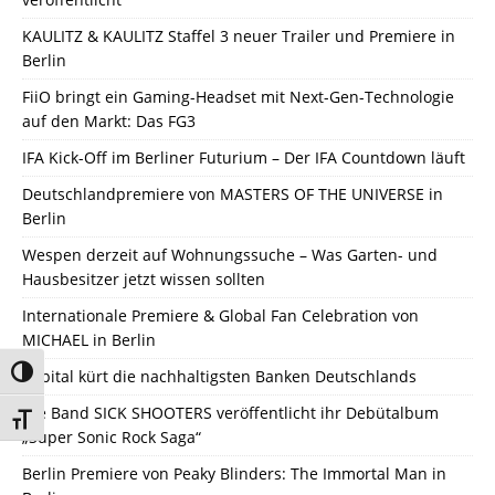
KAULITZ & KAULITZ Staffel 3 neuer Trailer und Premiere in
Berlin
FiiO bringt ein Gaming-Headset mit Next-Gen-Technologie
auf den Markt: Das FG3
IFA Kick-Off im Berliner Futurium – Der IFA Countdown läuft
Deutschlandpremiere von MASTERS OF THE UNIVERSE in
Berlin
Wespen derzeit auf Wohnungssuche – Was Garten- und
Hausbesitzer jetzt wissen sollten
Internationale Premiere & Global Fan Celebration von
MICHAEL in Berlin
Umschalten auf hohe Kontraste
Capital kürt die nachhaltigsten Banken Deutschlands
Die Band SICK SHOOTERS veröffentlicht ihr Debütalbum
Schrift vergrößern
„Super Sonic Rock Saga“
Berlin Premiere von Peaky Blinders: The Immortal Man in