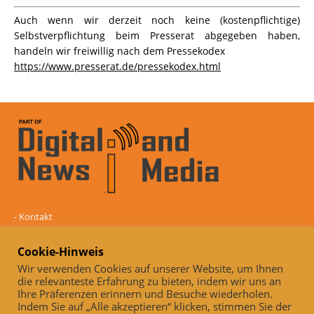
Auch wenn wir derzeit noch keine (kostenpflichtige)
Selbstverpflichtung beim Presserat abgegeben haben,
handeln wir freiwillig nach dem Pressekodex
https://www.presserat.de/pressekodex.html
-
Kontakt
-
Mediadaten
-
Datenschutz
Cookie-Hinweis
-
Impressum
Wir verwenden Cookies auf unserer Website, um Ihnen
die relevanteste Erfahrung zu bieten, indem wir uns an
Online und unabhängig seit 2005
Ihre Präferenzen erinnern und Besuche wiederholen.
Indem Sie auf „Alle akzeptieren“ klicken, stimmen Sie der
Auch, wenn wir derzeit noch keine (kostenpflichtige)