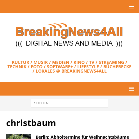
KULTUR / MUSIK / MEDIEN / KINO / TV / STREAMING /
TECHNIK / FOTO / SOFTWARE+ / LIFESTYLE / BÜCHERECKE
/ LOKALES @ BREAKINGNEWS4ALL
christbaum
Berlin: Abholtermine für Weihnachtsbäume