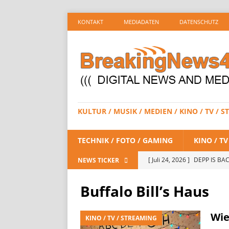
KONTAKT
MEDIADATEN
DATENSCHUTZ
KULTUR / MUSIK / MEDIEN / KINO / TV /
TECHNIK / FOTO / GAMING
KINO / T
[ Juli 24, 2026 ]
DEPP IS BAC
NEWS TICKER
/ STREAMING
Buffalo Bill’s Haus
[ Juli 23, 2026 ]
SPIDER-MAN:
STREAMING
Wie
KINO / TV / STREAMING