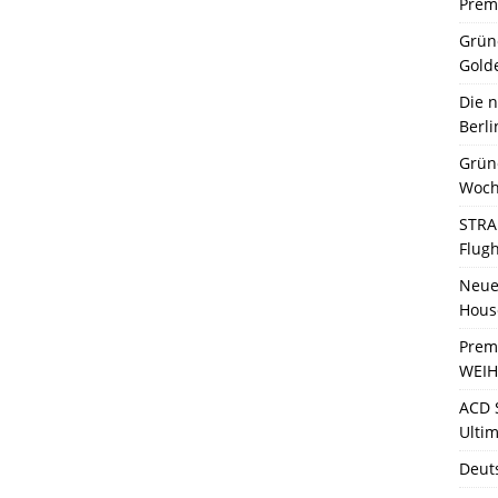
Premi
Grün
Gold
Die 
Berli
Grün
Woch
STRA
Flug
Neue 
Hous
Prem
WEIH
ACD 
Ultim
Deut