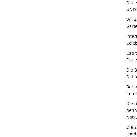
Deut
UNIV
Wesp
Garte
Inter
Celeb
Capit
Deut
Die 
Debü
Berli
Immo
Die 
denn 
Notr
Die 
Lond