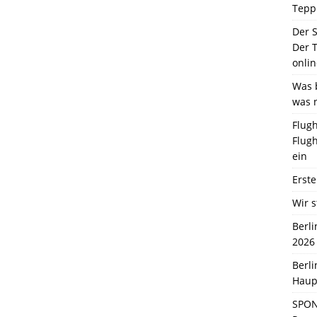
Tepp
Der 
Der T
onlin
Was b
was 
Flugh
Flugh
ein
Erste
Wir s
Berl
2026
Berl
Haup
SPON