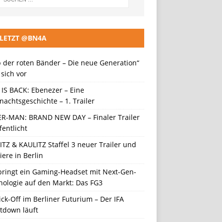
LETZT @BN4A
 der roten Bänder – Die neue Generation“
t sich vor
 IS BACK: Ebenezer – Eine
achtsgeschichte – 1. Trailer
ER-MAN: BRAND NEW DAY – Finaler Trailer
fentlicht
TZ & KAULITZ Staffel 3 neuer Trailer und
ere in Berlin
 bringt ein Gaming-Headset mit Next-Gen-
nologie auf den Markt: Das FG3
ick-Off im Berliner Futurium – Der IFA
tdown läuft