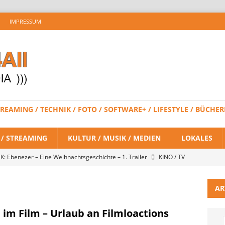
IMPRESSUM
 STREAMING / TECHNIK / FOTO / SOFTWARE+ / LIFESTYLE / BÜC
V / STREAMING
KULTUR / MUSIK / MEDIEN
LOKALES
K: Ebenezer – Eine Weihnachtsgeschichte – 1. Trailer
KINO / TV
AR
 BRAND NEW DAY – Finaler Trailer veröffentlicht
KINO / TV /
 im Film – Urlaub an Filmloactions