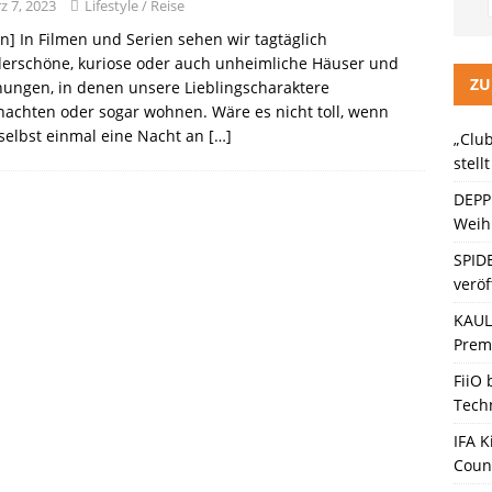
LITZ Staffel 3 neuer Trailer und Premiere in Berlin
KINO / TV /
z 7, 2023
Lifestyle / Reise
in] In Filmen und Serien sehen wir tagtäglich
erschöne, kuriose oder auch unheimliche Häuser und
ein Gaming-Headset mit Next-Gen-Technologie auf den Markt: Das
ZU
ungen, in denen unsere Lieblingscharaktere
achten oder sogar wohnen. Wäre es nicht toll, wenn
selbst einmal eine Nacht an
[…]
„Club
ten Bänder – Die neue Generation“ stellt sich vor
KINO / TV /
stell
DEPP
Weihn
SPID
veröf
KAULI
Premi
FiiO
Tech
IFA K
Coun