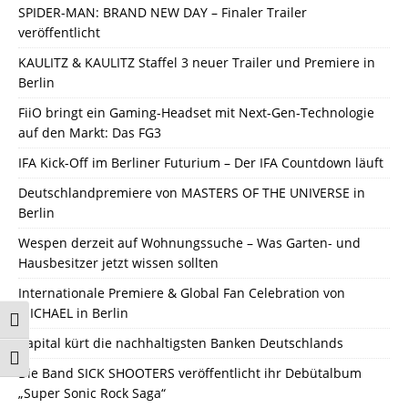
SPIDER-MAN: BRAND NEW DAY – Finaler Trailer
veröffentlicht
KAULITZ & KAULITZ Staffel 3 neuer Trailer und Premiere in
Berlin
FiiO bringt ein Gaming-Headset mit Next-Gen-Technologie
auf den Markt: Das FG3
IFA Kick-Off im Berliner Futurium – Der IFA Countdown läuft
Deutschlandpremiere von MASTERS OF THE UNIVERSE in
Berlin
Wespen derzeit auf Wohnungssuche – Was Garten- und
Hausbesitzer jetzt wissen sollten
Internationale Premiere & Global Fan Celebration von
MICHAEL in Berlin
Umschalten auf hohe Kontraste
Capital kürt die nachhaltigsten Banken Deutschlands
Schrift vergrößern
Die Band SICK SHOOTERS veröffentlicht ihr Debütalbum
„Super Sonic Rock Saga“