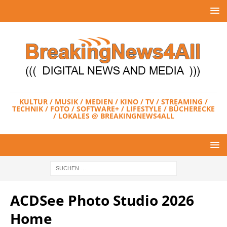
KULTUR / MUSIK / MEDIEN / KINO / TV / STREAMING /
TECHNIK / FOTO / SOFTWARE+ / LIFESTYLE / BÜCHERECKE
/ LOKALES @ BREAKINGNEWS4ALL
ACDSee Photo Studio 2026
Home