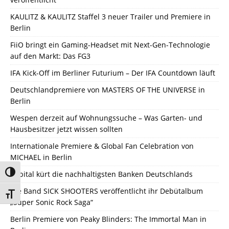
KAULITZ & KAULITZ Staffel 3 neuer Trailer und Premiere in
Berlin
FiiO bringt ein Gaming-Headset mit Next-Gen-Technologie
auf den Markt: Das FG3
IFA Kick-Off im Berliner Futurium – Der IFA Countdown läuft
Deutschlandpremiere von MASTERS OF THE UNIVERSE in
Berlin
Wespen derzeit auf Wohnungssuche – Was Garten- und
Hausbesitzer jetzt wissen sollten
Internationale Premiere & Global Fan Celebration von
MICHAEL in Berlin
Umschalten auf hohe Kontraste
Capital kürt die nachhaltigsten Banken Deutschlands
Die Band SICK SHOOTERS veröffentlicht ihr Debütalbum
Schrift vergrößern
„Super Sonic Rock Saga“
Berlin Premiere von Peaky Blinders: The Immortal Man in