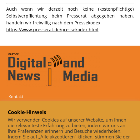
Auch wenn wir derzeit noch keine (kostenpflichtige)
Selbstverpflichtung beim Presserat abgegeben haben,
handeln wir freiwillig nach dem Pressekodex
https://www.presserat.de/pressekodex.html
-
Kontakt
-
Mediadaten
-
Datenschutz
Cookie-Hinweis
-
Impressum
Wir verwenden Cookies auf unserer Website, um Ihnen
die relevanteste Erfahrung zu bieten, indem wir uns an
Online und unabhängig seit 2005
Ihre Präferenzen erinnern und Besuche wiederholen.
Indem Sie auf „Alle akzeptieren“ klicken, stimmen Sie der
Auch, wenn wir derzeit noch keine (kostenpflichtige)