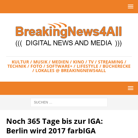
KULTUR / MUSIK / MEDIEN / KINO / TV / STREAMING /
TECHNIK / FOTO / SOFTWARE+ / LIFESTYLE / BÜCHERECKE
/ LOKALES @ BREAKINGNEWS4ALL
Noch 365 Tage bis zur IGA:
Berlin wird 2017 farbIGA