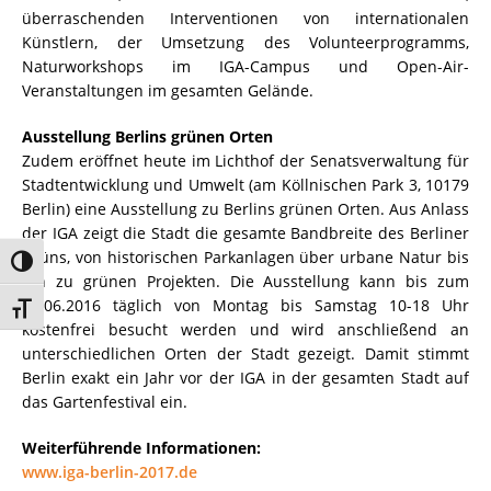
überraschenden Interventionen von internationalen
Künstlern, der Umsetzung des Volunteerprogramms,
Naturworkshops im IGA-Campus und Open-Air-
Veranstaltungen im gesamten Gelände.
Ausstellung Berlins grünen Orten
Zudem eröffnet heute im Lichthof der Senatsverwaltung für
Stadtentwicklung und Umwelt (am Köllnischen Park 3, 10179
Berlin) eine Ausstellung zu Berlins grünen Orten. Aus Anlass
der IGA zeigt die Stadt die gesamte Bandbreite des Berliner
Grüns, von historischen Parkanlagen über urbane Natur bis
Umschalten auf hohe Kontraste
hin zu grünen Projekten. Die Ausstellung kann bis zum
23.06.2016 täglich von Montag bis Samstag 10-18 Uhr
Schrift vergrößern
kostenfrei besucht werden und wird anschließend an
unterschiedlichen Orten der Stadt gezeigt. Damit stimmt
Berlin exakt ein Jahr vor der IGA in der gesamten Stadt auf
das Gartenfestival ein.
Weiterführende Informationen:
www.iga-berlin-2017.de