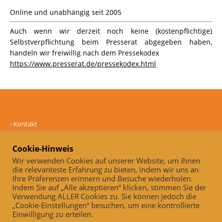
Online und unabhängig seit 2005
Auch wenn wir derzeit noch keine (kostenpflichtige)
Selbstverpflichtung beim Presserat abgegeben haben,
handeln wir freiwillig nach dem Pressekodex
https://www.presserat.de/pressekodex.html
-
Kontakt
-
Mediadaten
-
Datenschutz
Cookie-Hinweis
-
Impressum
Wir verwenden Cookies auf unserer Website, um Ihnen
die relevanteste Erfahrung zu bieten, indem wir uns an
Online und unabhängig seit 2005
Ihre Präferenzen erinnern und Besuche wiederholen.
Indem Sie auf „Alle akzeptieren“ klicken, stimmen Sie der
Auch, wenn wir derzeit noch keine (kostenpflichtige)
Verwendung ALLER Cookies zu. Sie können jedoch die
Selbstverpflichtung beim Presserat abgegeben haben, handeln wir
„Cookie-Einstellungen“ besuchen, um eine kontrollierte
freiwillig nach dem Pressekodex
Einwilligung zu erteilen.
https://www.presserat.de/pressekodex.html