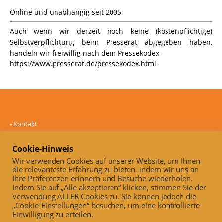
Online und unabhängig seit 2005
Auch wenn wir derzeit noch keine (kostenpflichtige)
Selbstverpflichtung beim Presserat abgegeben haben,
handeln wir freiwillig nach dem Pressekodex
https://www.presserat.de/pressekodex.html
-
Kontakt
-
Mediadaten
-
Datenschutz
Cookie-Hinweis
-
Impressum
Wir verwenden Cookies auf unserer Website, um Ihnen
die relevanteste Erfahrung zu bieten, indem wir uns an
Online und unabhängig seit 2005
Ihre Präferenzen erinnern und Besuche wiederholen.
Indem Sie auf „Alle akzeptieren“ klicken, stimmen Sie der
Auch, wenn wir derzeit noch keine (kostenpflichtige)
Verwendung ALLER Cookies zu. Sie können jedoch die
Selbstverpflichtung beim Presserat abgegeben haben, handeln wir
„Cookie-Einstellungen“ besuchen, um eine kontrollierte
freiwillig nach dem Pressekodex
Einwilligung zu erteilen.
https://www.presserat.de/pressekodex.html