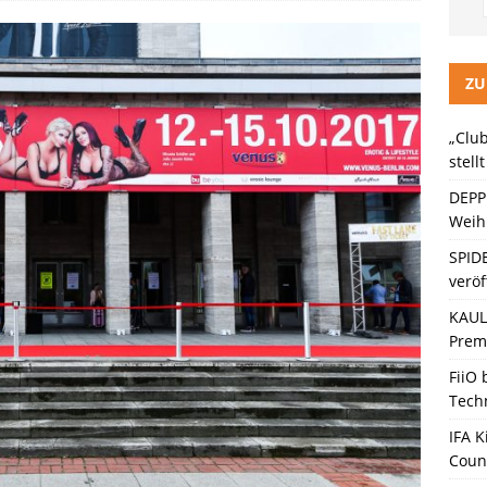
LITZ Staffel 3 neuer Trailer und Premiere in Berlin
KINO / TV /
ein Gaming-Headset mit Next-Gen-Technologie auf den Markt: Das
ZU
„Club
ten Bänder – Die neue Generation“ stellt sich vor
KINO / TV /
stell
DEPP
Weihn
SPID
veröf
KAULI
Premi
FiiO
Tech
IFA K
Coun