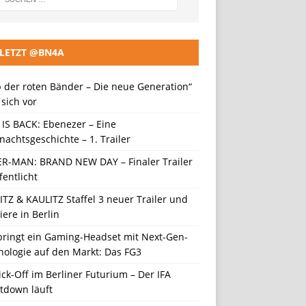
LETZT @BN4A
 der roten Bänder – Die neue Generation“
t sich vor
 IS BACK: Ebenezer – Eine
achtsgeschichte – 1. Trailer
ER-MAN: BRAND NEW DAY – Finaler Trailer
fentlicht
TZ & KAULITZ Staffel 3 neuer Trailer und
ere in Berlin
 bringt ein Gaming-Headset mit Next-Gen-
nologie auf den Markt: Das FG3
ick-Off im Berliner Futurium – Der IFA
tdown läuft