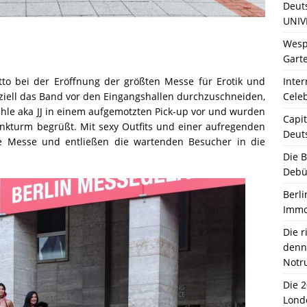
Deut
UNIV
Wesp
Garte
Inter
tto bei der Eröffnung der größten Messe für Erotik und
Celeb
iziell das Band vor den Eingangshallen durchzuschneiden,
ühle aka JJ in einem aufgemotzten Pick-up vor und wurden
Capit
nkturm begrüßt. Mit sexy Outfits und einer aufregenden
Deut
ie Messe und entließen die wartenden Besucher in die
Die 
Debü
Berli
Immo
Die 
denn 
Notr
Die 
Lond