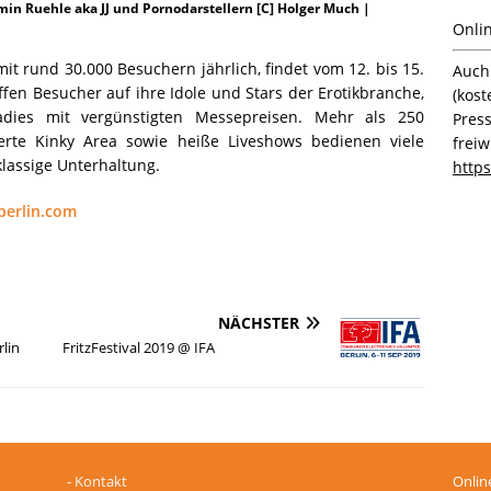
min Ruehle aka JJ und Pornodarstellern [C] Holger Much |
Onli
it rund 30.000 Besuchern jährlich, findet vom 12. bis 15.
Auc
effen Besucher auf ihre Idole und Stars der Erotikbranche,
(kos
dies mit vergünstigten Messepreisen. Mehr als 250
Pres
erte Kinky Area sowie heiße Liveshows bedienen viele
freiw
lassige Unterhaltung.
http
erlin.com
NÄCHSTER
lin
FritzFestival 2019 @ IFA
-
Kontakt
Onlin