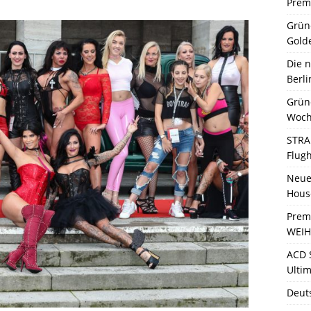
Premi
Grün
Gold
Die 
Berli
Grün
Woch
STRA
Flug
Neue 
Hous
Prem
WEIH
ACD 
Ultim
Deut