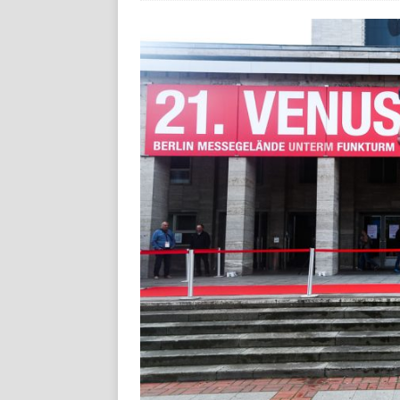
[ Juli 8, 2026 ]
KAULITZ & KAU
STREAMING
[ Juli 8, 2026 ]
FiiO bringt 
FG3
LIFESTYLE / REISE
[ Juli 28, 2026 ]
„Club der ro
STREAMING