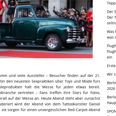
Tepp
Der 
Der T
onlin
Was b
was 
Flugh
Flugh
ein
Erste
Wir s
amm und viele Aussteller – Besucher finden auf der 21.
. Von den neuesten Sexpraktiken über Toys und Mode fürs
Berl
yleprodukten hält die Messe für jeden etwas bereit.
2026
ranche vertreten – Fans treffen ihre Stars für Fotos,
Berl
rall auf der Messe an. Heute Abend steht aber zunächst
Haup
deriert wird der Abend von dem Tattookünstler Daniel
 sie sorgen für einen unvergesslichen Red-Carpet-Abend
SPON