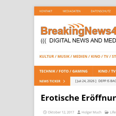
KONTAKT
MEDIADATEN
DATENSCHUTZ
KULTUR / MUSIK / MEDIEN / KINO / TV /
TECHNIK / FOTO / GAMING
KINO / T
[ Juli 24, 2026 ]
DEPP IS BAC
NEWS TICKER
/ STREAMING
Erotische Eröffnu
[ Juli 23, 2026 ]
SPIDER-MAN:
STREAMING
Oktober 12, 2017
Holger Much
Life