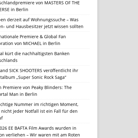
schlandpremiere von MASTERS OF THE
ERSE in Berlin
en derzeit auf Wohnungssuche – Was
n- und Hausbesitzer jetzt wissen sollten
nationale Premiere & Global Fan
ration von MICHAEL in Berlin
al kürt die nachhaltigsten Banken
schlands
Band SICK SHOOTERS veröffentlicht ihr
talbum „Super Sonic Rock Saga“
n Premiere von Peaky Blinders: The
rtal Man in Berlin
richtige Nummer im richtigen Moment,
nicht jeder Notfall ist ein Fall für den
uf
2026 EE BAFTA Film Awards wurden in
on verliehen – Wir waren mit am Roten