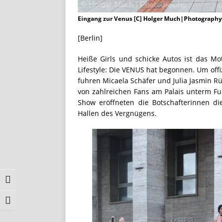
Eingang zur Venus [C] Holger Much|Photography
[Berlin]
Heiße Girls und schicke Autos ist das Mo
Lifestyle: Die VENUS hat begonnen. Um off
fuhren Micaela Schäfer und Julia Jasmin R
von zahlreichen Fans am Palais unterm Fu
Show eröffneten die Botschafterinnen d
Hallen des Vergnügens.
Umschalten auf hohe Kontraste
Schrift vergrößern