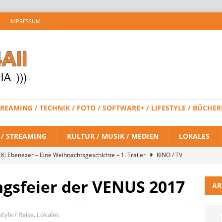
IMPRESSUM
 STREAMING / TECHNIK / FOTO / SOFTWARE+ / LIFESTYLE / BÜC
V / STREAMING
KULTUR / MUSIK / MEDIEN
LOKALES
K: Ebenezer – Eine Weihnachtsgeschichte – 1. Trailer
KINO / TV
ngsfeier der VENUS 2017
AR
 BRAND NEW DAY – Finaler Trailer veröffentlicht
KINO / TV /
style / Reise
,
Lokales